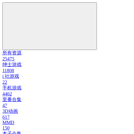
所有资源
25475
绅士游戏
11808
i 社游戏
22
手机游戏
4462
里番合集
47
3D动画
617
MMD
150
本子合集