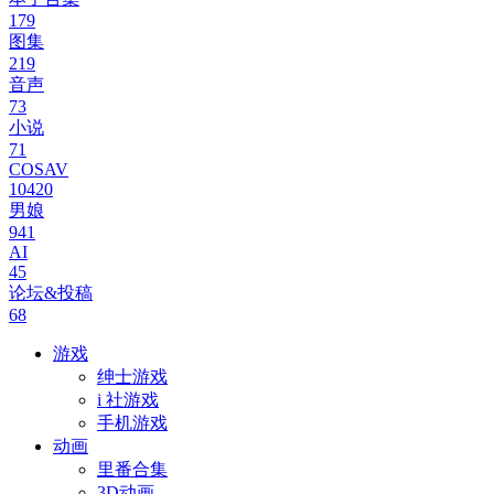
179
图集
219
音声
73
小说
71
COSAV
10420
男娘
941
AI
45
论坛&投稿
68
游戏
绅士游戏
i 社游戏
手机游戏
动画
里番合集
3D动画