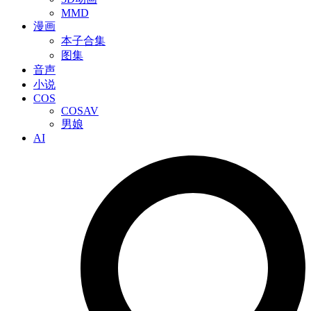
MMD
漫画
本子合集
图集
音声
小说
COS
COSAV
男娘
AI