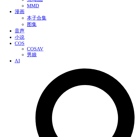
MMD
漫画
本子合集
图集
音声
小说
COS
COSAV
男娘
AI