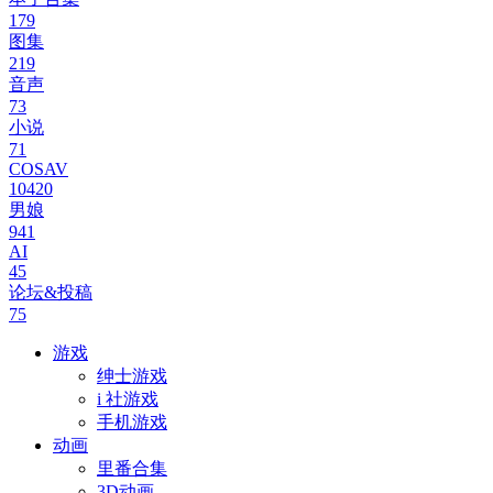
179
图集
219
音声
73
小说
71
COSAV
10420
男娘
941
AI
45
论坛&投稿
75
游戏
绅士游戏
i 社游戏
手机游戏
动画
里番合集
3D动画