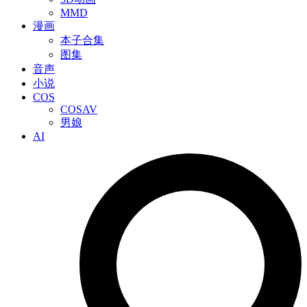
MMD
漫画
本子合集
图集
音声
小说
COS
COSAV
男娘
AI