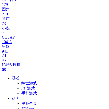
179
图集
219
音声
73
小说
71
COSAV
10418
男娘
941
AI
45
论坛&投稿
68
游戏
绅士游戏
i 社游戏
手机游戏
动画
里番合集
3D动画