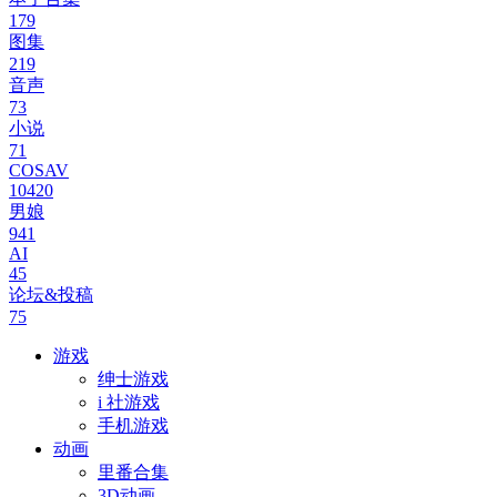
179
图集
219
音声
73
小说
71
COSAV
10420
男娘
941
AI
45
论坛&投稿
75
游戏
绅士游戏
i 社游戏
手机游戏
动画
里番合集
3D动画