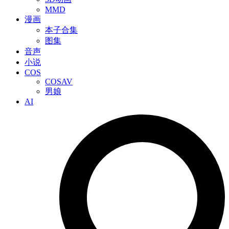
MMD
漫画
本子合集
图集
音声
小说
COS
COSAV
男娘
AI