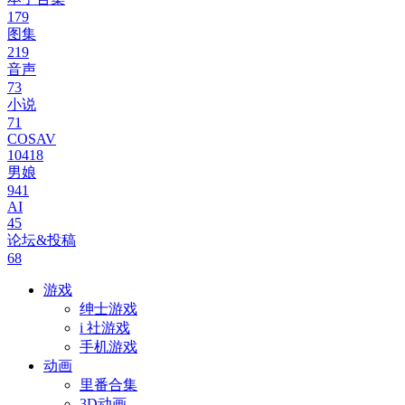
179
图集
219
音声
73
小说
71
COSAV
10418
男娘
941
AI
45
论坛&投稿
68
游戏
绅士游戏
i 社游戏
手机游戏
动画
里番合集
3D动画