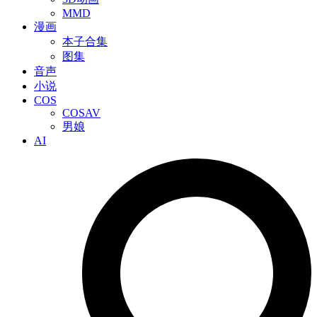
MMD
漫画
本子合集
图集
音声
小说
COS
COSAV
男娘
AI