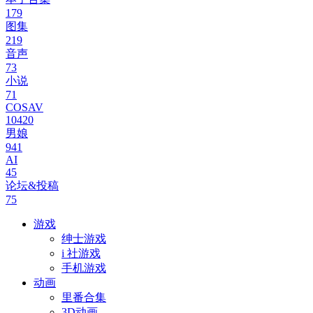
179
图集
219
音声
73
小说
71
COSAV
10420
男娘
941
AI
45
论坛&投稿
75
游戏
绅士游戏
i 社游戏
手机游戏
动画
里番合集
3D动画