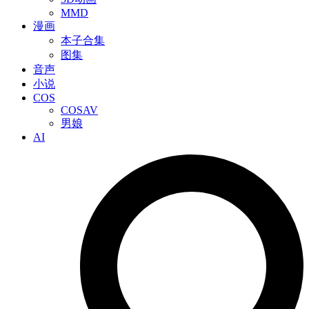
MMD
漫画
本子合集
图集
音声
小说
COS
COSAV
男娘
AI