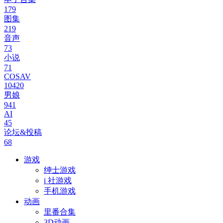
179
图集
219
音声
73
小说
71
COSAV
10420
男娘
941
AI
45
论坛&投稿
68
游戏
绅士游戏
i 社游戏
手机游戏
动画
里番合集
3D动画