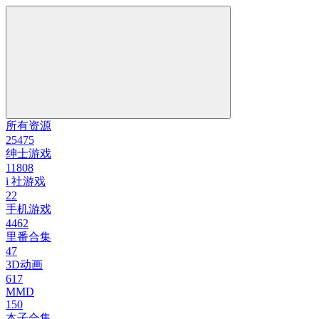
所有资源
25475
绅士游戏
11808
i 社游戏
22
手机游戏
4462
里番合集
47
3D动画
617
MMD
150
本子合集