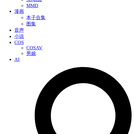
MMD
漫画
本子合集
图集
音声
小说
COS
COSAV
男娘
AI