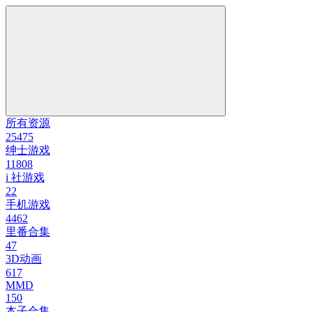
所有资源
25475
绅士游戏
11808
i 社游戏
22
手机游戏
4462
里番合集
47
3D动画
617
MMD
150
本子合集