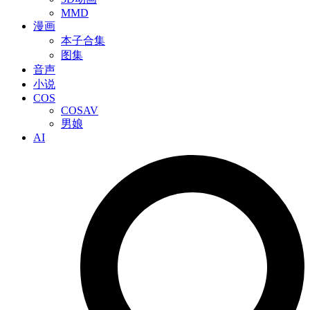
MMD
漫画
本子合集
图集
音声
小说
COS
COSAV
男娘
AI