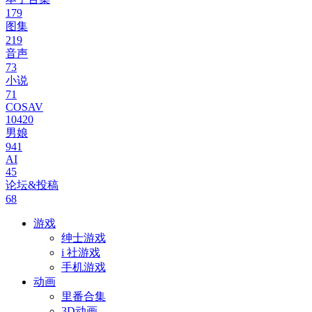
179
图集
219
音声
73
小说
71
COSAV
10420
男娘
941
AI
45
论坛&投稿
68
游戏
绅士游戏
i 社游戏
手机游戏
动画
里番合集
3D动画