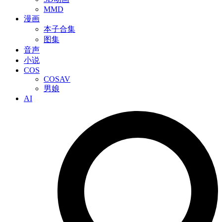
MMD
漫画
本子合集
图集
音声
小说
COS
COSAV
男娘
AI