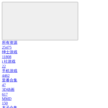
所有资源
25475
绅士游戏
11808
i 社游戏
22
手机游戏
4462
里番合集
47
3D动画
617
MMD
150
本子合集