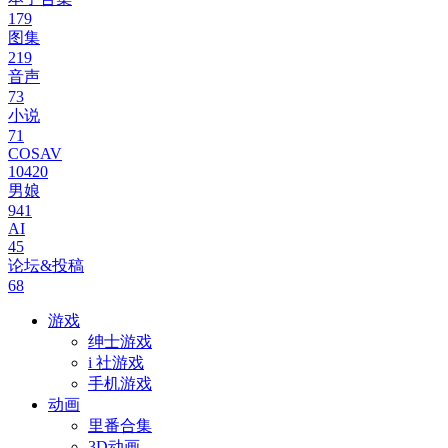
179
图集
219
音声
73
小说
71
COSAV
10420
男娘
941
AI
45
论坛&投稿
68
游戏
绅士游戏
i 社游戏
手机游戏
动画
里番合集
3D动画