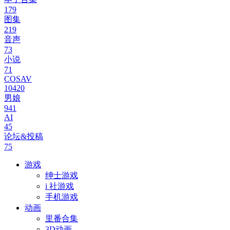
179
图集
219
音声
73
小说
71
COSAV
10420
男娘
941
AI
45
论坛&投稿
75
游戏
绅士游戏
i 社游戏
手机游戏
动画
里番合集
3D动画