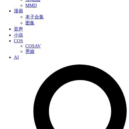
MMD
漫画
本子合集
图集
音声
小说
COS
COSAV
男娘
AI