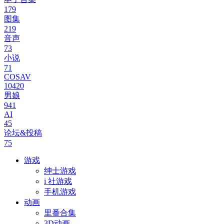
179
图集
219
音声
73
小说
71
COSAV
10420
男娘
941
AI
45
论坛&投稿
75
游戏
绅士游戏
i 社游戏
手机游戏
动画
里番合集
3D动画