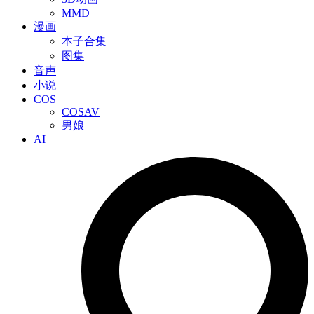
MMD
漫画
本子合集
图集
音声
小说
COS
COSAV
男娘
AI