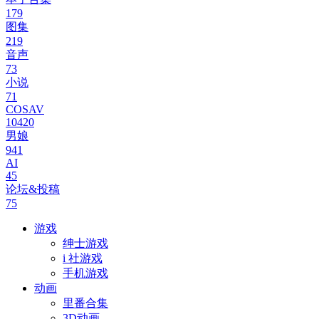
179
图集
219
音声
73
小说
71
COSAV
10420
男娘
941
AI
45
论坛&投稿
75
游戏
绅士游戏
i 社游戏
手机游戏
动画
里番合集
3D动画