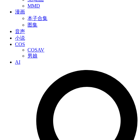
MMD
漫画
本子合集
图集
音声
小说
COS
COSAV
男娘
AI