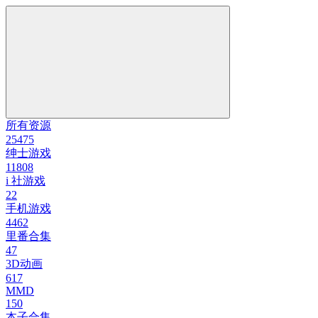
所有资源
25475
绅士游戏
11808
i 社游戏
22
手机游戏
4462
里番合集
47
3D动画
617
MMD
150
本子合集