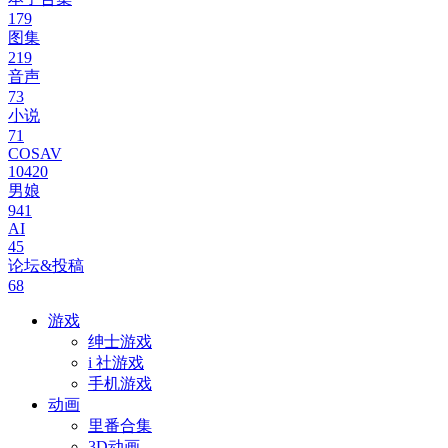
179
图集
219
音声
73
小说
71
COSAV
10420
男娘
941
AI
45
论坛&投稿
68
游戏
绅士游戏
i 社游戏
手机游戏
动画
里番合集
3D动画