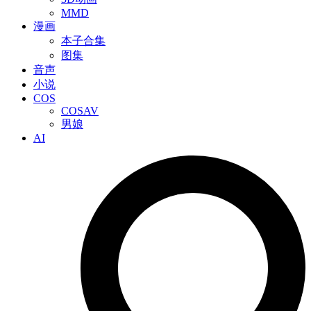
MMD
漫画
本子合集
图集
音声
小说
COS
COSAV
男娘
AI