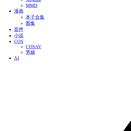
MMD
漫画
本子合集
图集
音声
小说
COS
COSAV
男娘
AI