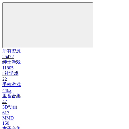
所有资源
25472
绅士游戏
11805
i 社游戏
22
手机游戏
4462
里番合集
47
3D动画
617
MMD
150
本子合集