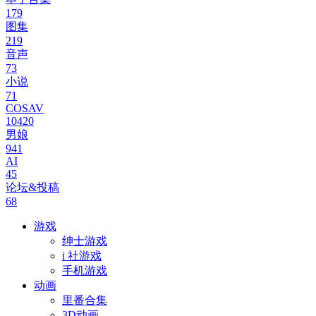
179
图集
219
音声
73
小说
71
COSAV
10420
男娘
941
AI
45
论坛&投稿
68
游戏
绅士游戏
i 社游戏
手机游戏
动画
里番合集
3D动画