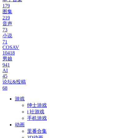
179
图集
219
音声
73
小说
71
COSAV
10418
男娘
941
AI
45
论坛&投稿
68
游戏
绅士游戏
i 社游戏
手机游戏
动画
里番合集
3D动画