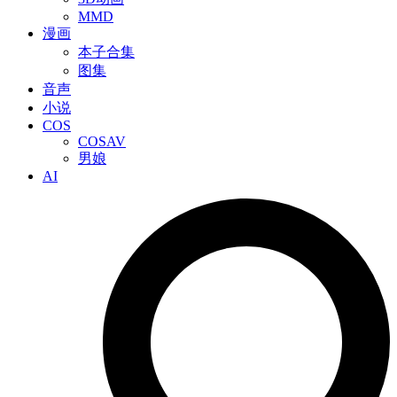
MMD
漫画
本子合集
图集
音声
小说
COS
COSAV
男娘
AI