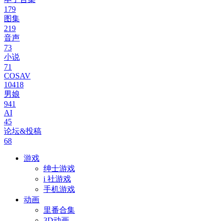
179
图集
219
音声
73
小说
71
COSAV
10418
男娘
941
AI
45
论坛&投稿
68
游戏
绅士游戏
i 社游戏
手机游戏
动画
里番合集
3D动画