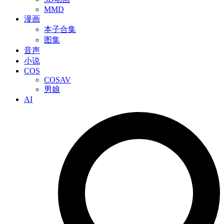
MMD
漫画
本子合集
图集
音声
小说
COS
COSAV
男娘
AI