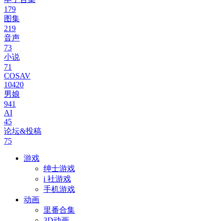
179
图集
219
音声
73
小说
71
COSAV
10420
男娘
941
AI
45
论坛&投稿
75
游戏
绅士游戏
i 社游戏
手机游戏
动画
里番合集
3D动画