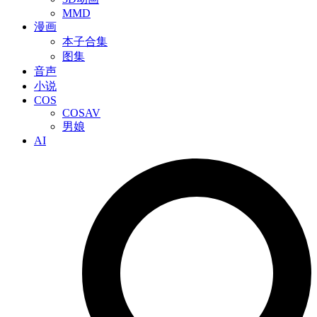
MMD
漫画
本子合集
图集
音声
小说
COS
COSAV
男娘
AI